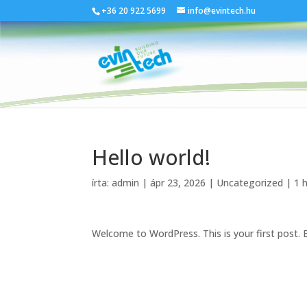
+36 20 922 5699
info@evintech.hu
Hello world!
írta:
admin
|
ápr 23, 2026
|
Uncategorized
|
1 
Welcome to WordPress. This is your first post. Ed