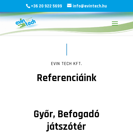
+36 20 922 5699
info@evintech.hu
EVIN TECH KFT.
Referenciáink
Győr, Befogadó
játszótér